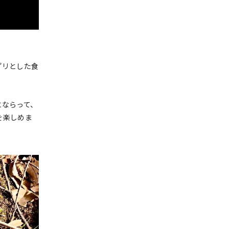
プリとした食
にならって、
を楽しめま