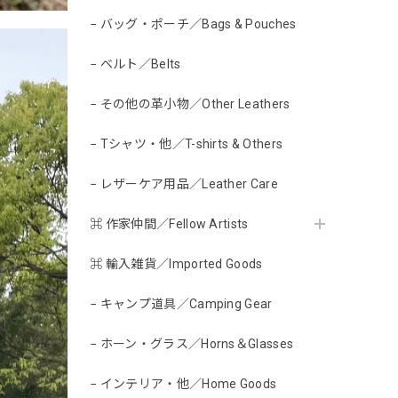
− バッグ・ポーチ／Bags & Pouches
− ベルト／Belts
− その他の革小物／Other Leathers
− Tシャツ・他／T-shirts & Others
− レザーケア用品／Leather Care
⌘ 作家仲間／Fellow Artists
⌘ 輸入雑貨／Imported Goods
− キャンプ道具／Camping Gear
− ホーン・グラス／Horns＆Glasses
− インテリア・他／Home Goods