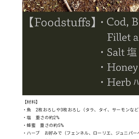
【材料】
・魚 2枚おろしや3枚おろし（タラ、タイ、サーモンなど
・塩 重さの約2%
・蜂蜜 重さの約5%
・ハーブ お好みで（フェンネル、ローリエ、ジュニパー