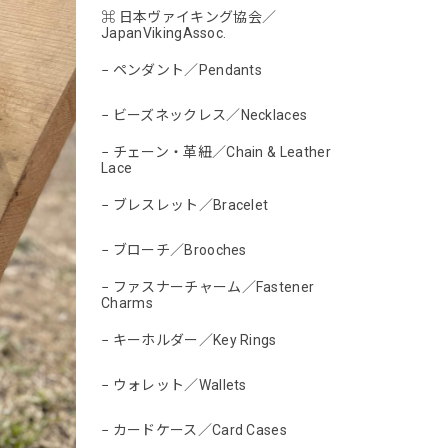
⌘ 日本ヴァイキング協会／
JapanVikingAssoc.
− ペンダント／Pendants
− ビーズネックレス／Necklaces
− チェーン・革紐／Chain & Leather
Lace
− ブレスレット／Bracelet
− ブローチ／Brooches
− ファスナーチャーム／Fastener
Charms
− キーホルダー／Key Rings
− ウォレット／Wallets
− カードケース／Card Cases