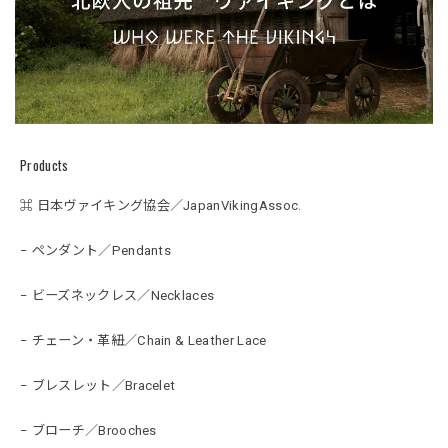
Products
⌘ 日本ヴァイキング協会／JapanVikingAssoc.
− ペンダント／Pendants
− ビーズネックレス／Necklaces
− チェーン・革紐／Chain & Leather Lace
− ブレスレット／Bracelet
− ブローチ／Brooches