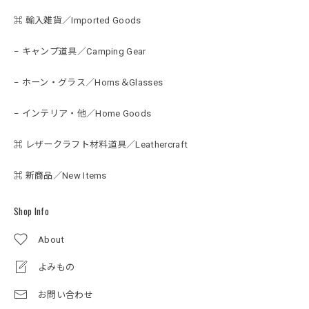
⌘ 輸入雑貨／Imported Goods
− キャンプ道具／Camping Gear
− ホーン・グラス／Horns＆Glasses
− インテリア・他／Home Goods
⌘ レザークラフト材料道具／Leathercraft
⌘ 新商品／New Items
Shop Info
About
よみもの
お問い合わせ