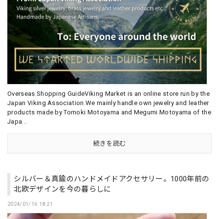
Overseas Shopping GuideViking Market is an online store run by the
Japan Viking Association.We mainly handle own jewelry and leather
products made by Tomoki Motoyama and Megumi Motoyama of the
Japa...
続きを読む
シルバー＆真鍮のハンドメイドアクセサリー。1000年前の
北欧デザインを今の暮らしに
2024/01/16 18:21