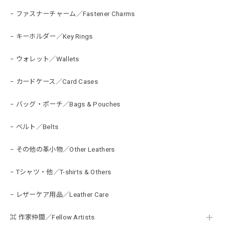
− ファスナーチャーム／Fastener Charms
− キーホルダー／Key Rings
− ウォレット／Wallets
− カードケース／Card Cases
− バッグ・ポーチ／Bags & Pouches
− ベルト／Belts
− その他の革小物／Other Leathers
− Tシャツ・他／T-shirts & Others
− レザーケア用品／Leather Care
⌘ 作家仲間／Fellow Artists