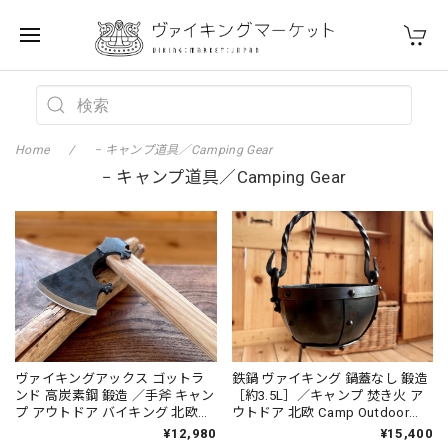
Home
− キャンプ道具／Camping Gear
− キャンプ道具／Camping Gear
ヴァイキングアックス ゴットラ
鉄鍋 ヴァイキング 鍋蓋なし 鍛造
ンド 高炭素鋼 鍛造 ／手斧 キャン
［約3.5L］／キャンプ 焚き火 ア
プ アウトドア バイキング 北欧
ウトドア 北欧 Camp Outdoor
Camp Outdoor Viking
Viking
¥12,980
¥15,400