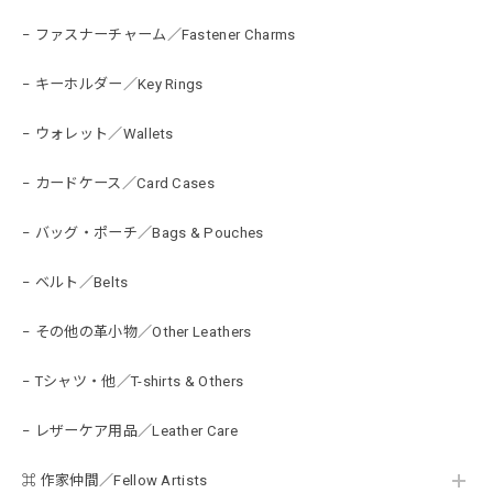
− ファスナーチャーム／Fastener Charms
− キーホルダー／Key Rings
− ウォレット／Wallets
− カードケース／Card Cases
− バッグ・ポーチ／Bags & Pouches
− ベルト／Belts
− その他の革小物／Other Leathers
− Tシャツ・他／T-shirts & Others
− レザーケア用品／Leather Care
⌘ 作家仲間／Fellow Artists