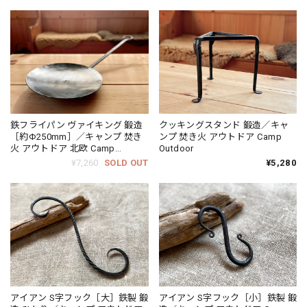
鉄フライパン ヴァイキング 鍛造
クッキングスタンド 鍛造／キャ
［約Φ250mm］／キャンプ 焚き
ンプ 焚き火 アウトドア Camp
火 アウトドア 北欧 Camp
Outdoor
Outdoor Viking
¥7,260
SOLD OUT
¥5,280
アイアン S字フック［大］鉄製 鍛
アイアン S字フック［小］鉄製 鍛