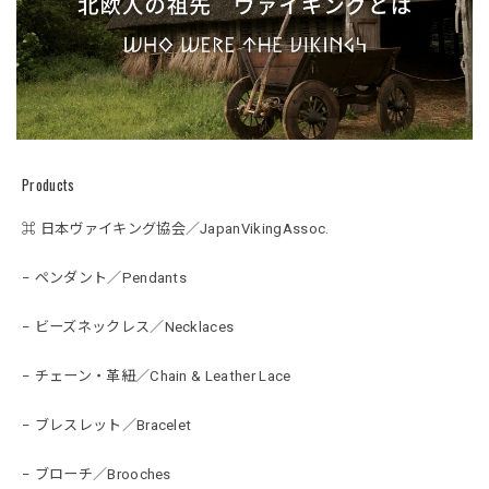
Products
⌘ 日本ヴァイキング協会／JapanVikingAssoc.
− ペンダント／Pendants
− ビーズネックレス／Necklaces
− チェーン・革紐／Chain & Leather Lace
− ブレスレット／Bracelet
− ブローチ／Brooches