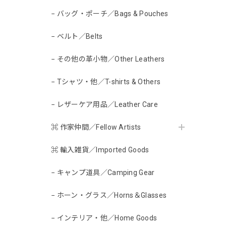
− バッグ・ポーチ／Bags & Pouches
− ベルト／Belts
− その他の革小物／Other Leathers
− Tシャツ・他／T-shirts & Others
− レザーケア用品／Leather Care
⌘ 作家仲間／Fellow Artists
⌘ 輸入雑貨／Imported Goods
− キャンプ道具／Camping Gear
− ホーン・グラス／Horns＆Glasses
− インテリア・他／Home Goods