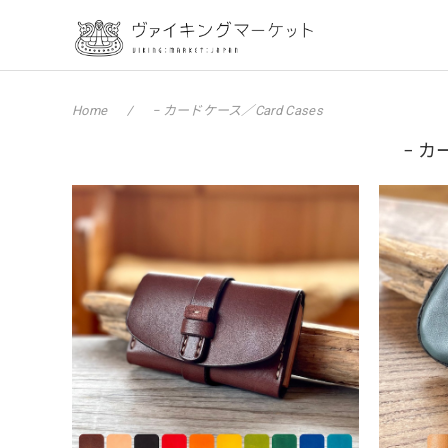
Home
− カードケース／Card Cases
− カ