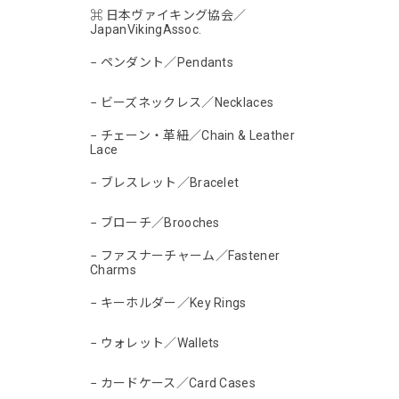
⌘ 日本ヴァイキング協会／
JapanVikingAssoc.
− ペンダント／Pendants
− ビーズネックレス／Necklaces
− チェーン・革紐／Chain & Leather
Lace
− ブレスレット／Bracelet
− ブローチ／Brooches
− ファスナーチャーム／Fastener
Charms
− キーホルダー／Key Rings
− ウォレット／Wallets
− カードケース／Card Cases