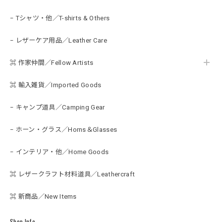
− Tシャツ・他／T-shirts & Others
− レザーケア用品／Leather Care
⌘ 作家仲間／Fellow Artists
⌘ 輸入雑貨／Imported Goods
− キャンプ道具／Camping Gear
− ホーン・グラス／Horns＆Glasses
− インテリア・他／Home Goods
⌘ レザークラフト材料道具／Leathercraft
⌘ 新商品／New Items
Shop Info