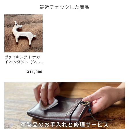
更可 Viking Thor's
Viking Thor's Hammer
Sleipnir
Hammer Mjöllnir
最近チェックした商品
Mjöllnir
Pendant［Brass］／
Pendant［Brass］／
Pendant［Sterling
ヴァルハラ 北欧 アク
北欧 アクセサリー
Silver］／北欧 アクセ
セサリー Jewelry
Jewelry
サリー Jewelry
ヴァイキング トナカ
イ ペンダント［シル
バー925］鹿革紐付
Viking Reindeer
¥11,000
Pendant［Sterling
Silver］／北欧 アクセ
サリー Jewelry