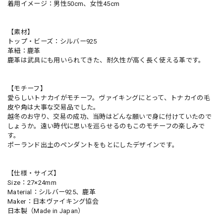
着用イメージ：男性50cm、女性45cm
【素材】
トップ・ビーズ：シルバー925
革紐：鹿革
鹿革は武具にも用いられてきた、耐久性が高く長く使える革です。
【モチーフ】
愛らしいトナカイがモチーフ。ヴァイキングにとって、トナカイの毛
皮や角は大事な交易品でした。
越冬のお守り、交易の成功、当時はどんな願いで身に付けていたので
しょうか。遠い時代に思いを巡らせるのもこのモチーフの楽しみで
す。
ポーランド出土のペンダントをもとにしたデザインです。
【仕様・サイズ】
Size：27×24mm
Material：シルバー925、鹿革
Maker：日本ヴァイキング協会
日本製（Made in Japan）