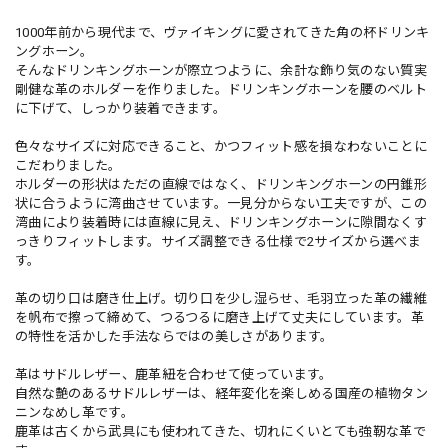
1000年前から現代まで、ヴァイキングに愛されてきた角の杯ドリンキ
ングホーン。
そんなドリンキングホーンが際立つように、余計な飾り気のない質実
剛健な革のホルダーを作りました。ドリンキングホーンを腰のベルト
に下げて、しっかり装着できます。
色々なサイズに対応できること、かつフィット感を損なわないことに
こだわりました。
ホルダーの形状はただの直線ではなく、ドリンキングホーンの円錐形
状に合うように湾曲させています。一見分からない工夫ですが、この
湾曲により装着時には直線に見え、ドリンキングホーンに隙間なくす
っきりフィットします。サイズ調整できる仕様で2サイズから選べま
す。
革の切り口は磨き仕上げ。切り口を少し湿らせ、毛羽立った革の繊維
を帆布で擦って締めて、つるつるに磨き上げて丈夫にしています。革
の特性を活かした手法ならではの美しさがあります。
革はサドルレザー、鹿革紐を合わせて使っています。
自然な艶のあるサドルレザーは、経年変化を楽しめる国産の植物タン
ニンなめし革です。
鹿革は古くから武具にも使われてきた、切れにくいとても強靭な革で