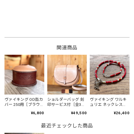
関連商品
ヴァイキング OD缶カ
ショルダーバッグ 刻
ヴァイキング ワルキ
バー 250用［ブラウン
印サービス付［全3
ュリエ ネックレス
×ナチュラル］Viking
色］Shoulder Bag［3
［シルバー925］
¥6,800
¥49,500
¥26,400
Gas Cartridge Cover
colors］／本革 レザ
［19-20世紀 イタリア
250［Brown×Natural
ー 革鞄 ヴァイキング
チェコ アンティーク
］／本革 キャンプ ア
最近チェックした商品
北欧 Leather Viking
ビーズ］Viking
ウトドア 北欧
Valkyrie