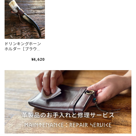
Leather Camp
Necklace［Sterling
Outdoor
Silver］／アクセサリ
ー 北欧 Jewelry
ドリンキングホーン
ホルダー［ブラウ
ン］ホーン別売
Drinking Horn
¥4,620
Holder［Brown］／
本革 キャンプ 角杯 ヴ
ァイキング 北欧
Leather Viking Camp