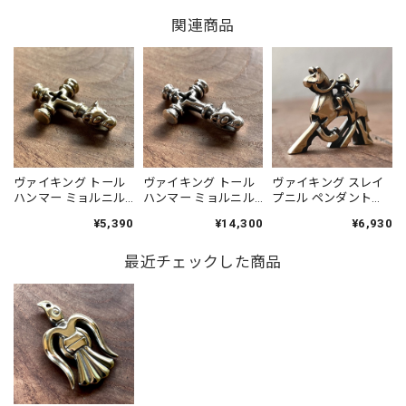
関連商品
ダンナの誕生日プレゼントとして、本人のリクエストで購入
させていただきました。イメージ通りだ！と大変喜んでいま
した。 特にプレゼントの包装希望は致しませんでしたが、
薄紙で包んだ商品にリボンが巻かれ、とても丁寧でした。
私の購入時のミスで、他の商品も別に購入し、送料もその分
かかってしまうところでしたが、こちらから連絡しなくて
も、１つにまとめてくださいました。システムの都合上、送
料の返金ができない、とのことで、わざわざポストカードを
後日郵送してくださいました！ 本当にご丁寧な対応で私ま
ヴァイキング トール
ヴァイキング トール
ヴァイキング スレイ
でファンになりました。 ありがとうございました！
ハンマー ミョルニル
ハンマー ミョルニル
プニル ペンダント
ペンダント［真鍮］
ペンダント［シルバ
［真鍮］鹿革紐付 チ
¥5,390
¥14,300
¥6,930
鹿革紐付 チェーン変
ー925］鹿革紐付
ェーン変更可 Viking
更可 Viking Thor's
Viking Thor's Hammer
Sleipnir
ステキなレビューをいただき、ありがとうござ
Hammer Mjöllnir
最近チェックした商品
Mjöllnir
Pendant［Brass］／
います。 こんなにうれしいことはありません。
Pendant［Brass］／
Pendant［Sterling
ヴァルハラ 北欧 アク
今度もしお時間が合うようでしたら、イベント
北欧 アクセサリー
Silver］／北欧 アクセ
セサリー Jewelry
などにも来てください。実際にお会いできれば
Jewelry
サリー Jewelry
また幸いです。今後とも宜しくお願いします！