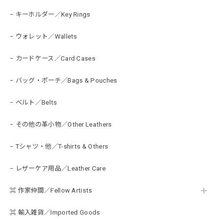
− キーホルダー／Key Rings
− ウォレット／Wallets
− カードケース／Card Cases
− バッグ・ポーチ／Bags & Pouches
− ベルト／Belts
− その他の革小物／Other Leathers
− Tシャツ・他／T-shirts & Others
− レザーケア用品／Leather Care
⌘ 作家仲間／Fellow Artists
⌘ 輸入雑貨／Imported Goods