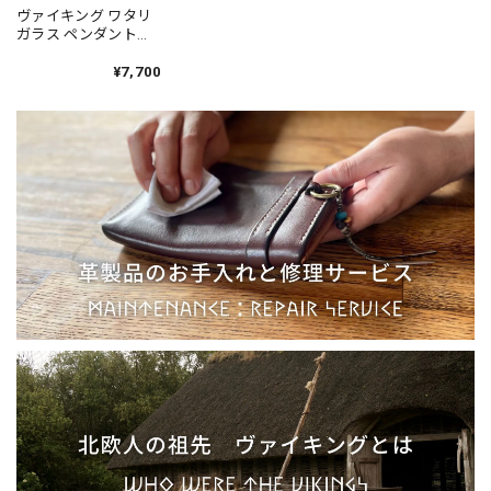
ワタリガラス ペンダント［真鍮］鹿革紐付
ヴァイキング ワタリ
2023/07/12
ガラス ペンダント
［真鍮］鹿革紐付 チ
ェーン変更可 Viking
¥7,700
Raven
Pendant［Brass］／
フギン ムニン 北欧 ア
クセサリー Huginn
Muninn Jewelry