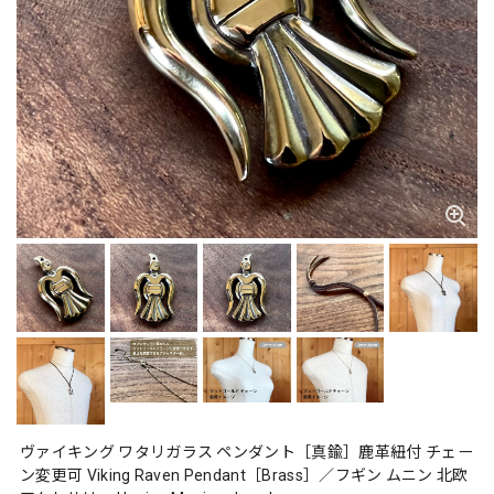
ヴァイキング ワタリガラス ペンダント［真鍮］鹿革紐付 チェー
ン変更可 Viking Raven Pendant［Brass］／フギン ムニン 北欧