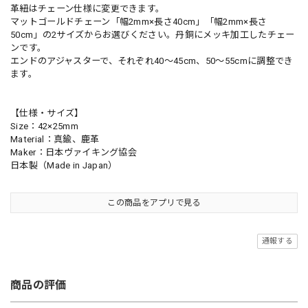
革紐はチェーン仕様に変更できます。
マットゴールドチェーン「幅2mm×長さ40cm」「幅2mm×長さ
50cm」の2サイズからお選びください。丹銅にメッキ加工したチェー
ンです。
エンドのアジャスターで、それぞれ40〜45cm、50〜55cmに調整でき
ます。
【仕様・サイズ】
Size：42×25mm
Material：真鍮、鹿革
Maker：日本ヴァイキング協会
日本製（Made in Japan）
この商品をアプリで見る
通報する
商品の評価