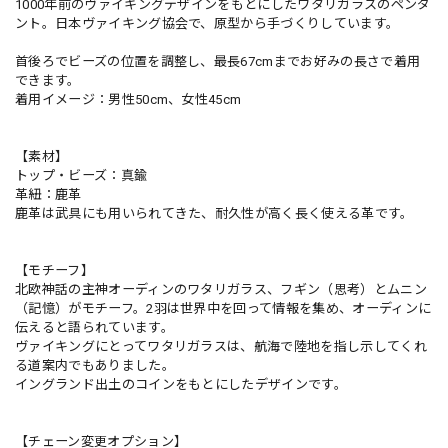
1000年前のヴァイキングデザインをもとにしたワタリガラスのペンダ
ント。日本ヴァイキング協会で、原型から手づくりしています。
首後ろでビーズの位置を調整し、最長67cmまでお好みの長さで着用
できます。
着用イメージ：男性50cm、女性45cm
【素材】
トップ・ビーズ：真鍮
革紐：鹿革
鹿革は武具にも用いられてきた、耐久性が高く長く使える革です。
【モチーフ】
北欧神話の主神オーディンのワタリガラス、フギン（思考）とムニン
（記憶）がモチーフ。2羽は世界中を回って情報を集め、オーディンに
伝えると語られています。
ヴァイキングにとってワタリガラスは、航海で陸地を指し示してくれ
る道案内でもありました。
イングランド出土のコインをもとにしたデザインです。
【チェーン変更オプション】