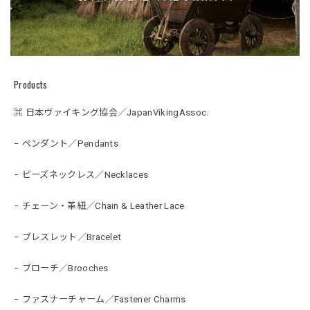
Products
⌘ 日本ヴァイキング協会／JapanVikingAssoc.
− ペンダント／Pendants
− ビーズネックレス／Necklaces
− チェーン・革紐／Chain & Leather Lace
− ブレスレット／Bracelet
− ブローチ／Brooches
− ファスナーチャーム／Fastener Charms