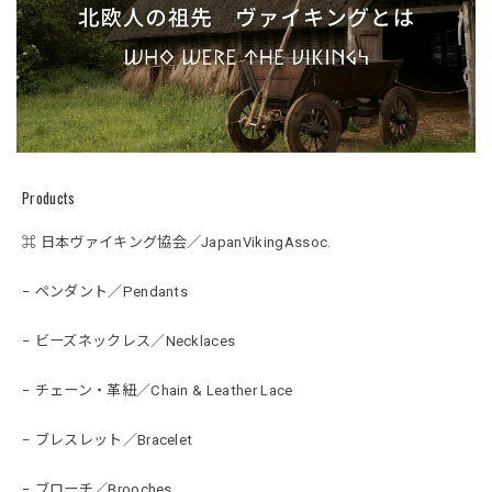
Products
⌘ 日本ヴァイキング協会／JapanVikingAssoc.
− ペンダント／Pendants
− ビーズネックレス／Necklaces
− チェーン・革紐／Chain & Leather Lace
− ブレスレット／Bracelet
− ブローチ／Brooches