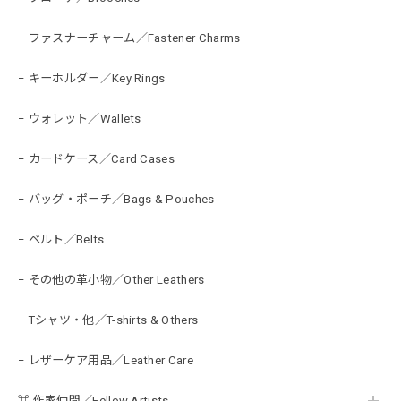
− ファスナーチャーム／Fastener Charms
− キーホルダー／Key Rings
− ウォレット／Wallets
− カードケース／Card Cases
− バッグ・ポーチ／Bags & Pouches
− ベルト／Belts
− その他の革小物／Other Leathers
− Tシャツ・他／T-shirts & Others
− レザーケア用品／Leather Care
⌘ 作家仲間／Fellow Artists