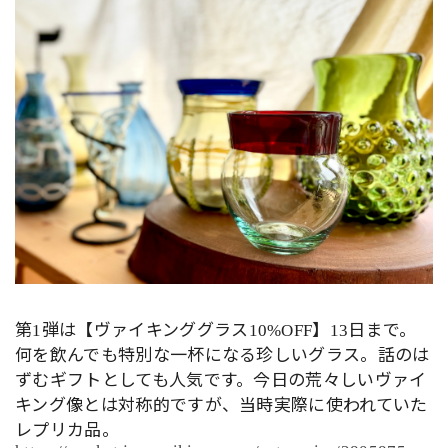
第
弾は【ヴァイキンググラス
】
日まで。
1
10%OFF
13
何を飲んでも特別な一杯になる珍しいグラス。話のは
ずむギフトとしても人気です。今日の荒々しいヴァイ
キング像とは対称的ですが、当時実際に使われていた
レプリカ品。