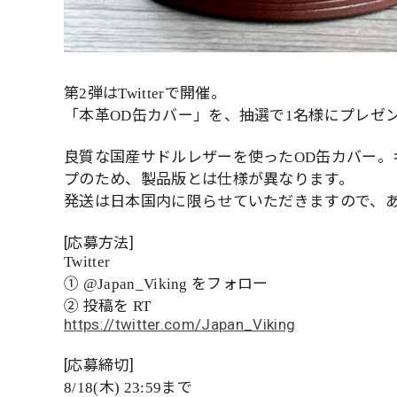
第
弾は
で開催。
2
Twitter
「本革
缶カバー」を、抽選で
名様にプレゼ
OD
1
良質な国産サドルレザーを使った
缶カバー。
OD
プのため、製品版とは仕様が異なります。
発送は日本国内に限らせていただきますので、
[応募方法]
Twitter
①
をフォロー
@Japan_Viking
②
投稿を
RT
https://twitter.com/Japan_Viking
[応募締切]
木
まで
8/18(
) 23:59