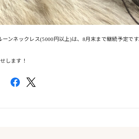
ルーンネックレス
円以上
は、
月末まで継続予定です
(5000
)
8
らせします！