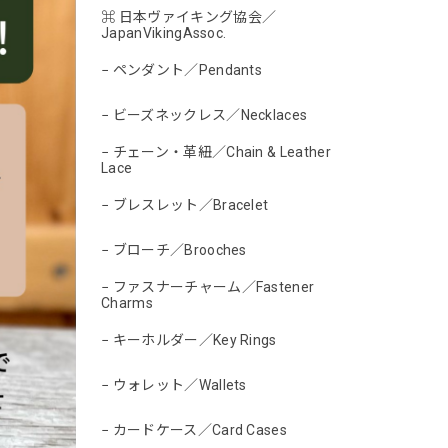
⌘ 日本ヴァイキング協会／
JapanVikingAssoc.
− ペンダント／Pendants
− ビーズネックレス／Necklaces
− チェーン・革紐／Chain & Leather
Lace
− ブレスレット／Bracelet
− ブローチ／Brooches
− ファスナーチャーム／Fastener
Charms
− キーホルダー／Key Rings
− ウォレット／Wallets
− カードケース／Card Cases