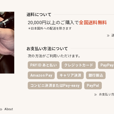
送料について
20,000円以上のご購入で
全国送料無料
＊日本国外への配送を除きます
送
お支払い方法について
次の方法がご利用いただけます。
PAY ID あと払い
クレジットカード
PayPay
Amazon Pay
キャリア決済
銀行振込
）
コンビニ決済またはPay-easy
PayPal
お支払い
）
About