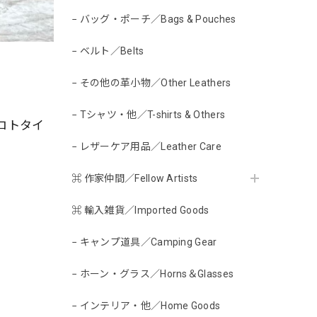
− バッグ・ポーチ／Bags & Pouches
− ベルト／Belts
− その他の革小物／Other Leathers
− Tシャツ・他／T-shirts & Others
ロトタイ
− レザーケア用品／Leather Care
⌘ 作家仲間／Fellow Artists
⌘ 輸入雑貨／Imported Goods
− キャンプ道具／Camping Gear
− ホーン・グラス／Horns＆Glasses
− インテリア・他／Home Goods