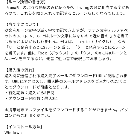
【ルーン独特の書き方】
「runaR」のような語尾のみに使うRや、th、ngの音に相当する字があ
るので、これらを取り入れて表記するとルーンらしくなるでしょう。
【当て字について】
欧文をルーン文字の当て字で表記できますが、ラテン文字アルファベ
ットのC、Q、V、X、Yはルーン文字にはないので近い音のものを当て
はめるとよいかもしれません。例えば、「cycle（サイクル）」なら
「サ」と発音するCにSルーンを当て、「ク」と発音するCにKルーン
を当てます。他に「box（ボックス）」の「クス」のXにはKルーンと
Sルーンを当てるなど。発音に近い音で表現してみましょう。
【購入後の流れ】
購入時に送信される購入完了メールにダウンロードURLが記載されま
す。URLにアクセスし、購入時のメールアドレスをご入力いただくこ
とでダウンロードが可能となります。
・有効期限：購入から3日間
・ダウンロード回数：最大3回
＊携帯端末ではファイルをダウンロードすることができません。パソ
コンからご利用ください。
【インストール方法】
Windows