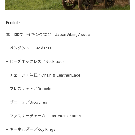
Products
⌘ 日本ヴァイキング協会／JapanVikingAssoc.
− ペンダント／Pendants
− ビーズネックレス／Necklaces
− チェーン・革紐／Chain & Leather Lace
− ブレスレット／Bracelet
− ブローチ／Brooches
− ファスナーチャーム／Fastener Charms
− キーホルダー／Key Rings