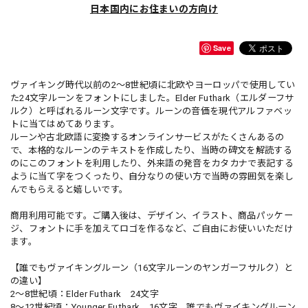
日本国内にお住まいの方向け
Save
ヴァイキング時代以前の2〜8世紀頃に北欧やヨーロッパで使用してい
た24文字ルーンをフォントにしました。Elder Futhark（エルダーフサ
ルク）と呼ばれるルーン文字です。ルーンの音価を現代アルファベッ
トに当てはめてあります。
ルーンや古北欧語に変換するオンラインサービスがたくさんあるの
で、本格的なルーンのテキストを作成したり、当時の碑文を解読する
のにこのフォントを利用したり、外来語の発音をカタカナで表記する
ように当て字をつくったり、自分なりの使い方で当時の雰囲気を楽し
んでもらえると嬉しいです。
商用利用可能です。ご購入後は、デザイン、イラスト、商品パッケー
ジ、フォントに手を加えてロゴを作るなど、ご自由にお使いいただけ
ます。
【誰でもヴァイキングルーン（16文字ルーンのヤンガーフサルク）と
の違い】
2〜8世紀頃：Elder Futhark 24文字
8〜12世紀頃：Younger Futhark 16文字 誰でもヴァイキングルーン