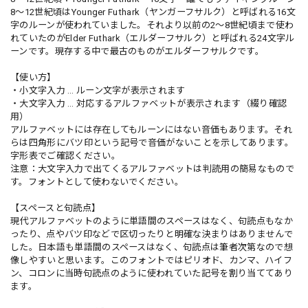
8〜12世紀頃はYounger Futhark（ヤンガーフサルク）と呼ばれる16文
字のルーンが使われていました。それより以前の2〜8世紀頃まで使わ
れていたのがElder Futhark（エルダーフサルク）と呼ばれる24文字ル
ーンです。現存する中で最古のものがエルダーフサルクです。
【使い方】
・小文字入力 … ルーン文字が表示されます
・大文字入力 … 対応するアルファベットが表示されます（綴り確認
用）
アルファベットには存在してもルーンにはない音価もあります。それ
らは四角形にバツ印という記号で音価がないことを示してあります。
字形表でご確認ください。
注意：大文字入力で出てくるアルファベットは判読用の簡易なもので
す。フォントとして使わないでください。
【スペースと句読点】
現代アルファベットのように単語間のスペースはなく、句読点もなか
ったり、点やバツ印などで区切ったりと明確な決まりはありませんで
した。日本語も単語間のスペースはなく、句読点は筆者次第なので想
像しやすいと思います。このフォントではピリオド、カンマ、ハイフ
ン、コロンに当時句読点のように使われていた記号を割り当ててあり
ます。