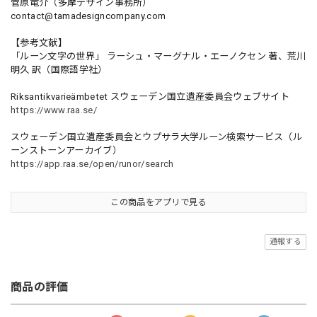
菅原竜介（多摩デザイン事務所）
contact@tamadesigncompany.com
【参考文献】
「ルーン文字の世界」 ラーシュ・マーグナル・エーノクセン 著、荒川
明久 訳（国際語学社）
Riksantikvarieämbetet スウェーデン国立遺産委員会ウェブサイト
https://www.raa.se/
スウェーデン国立遺産委員会とウプサラ大学ルーン検索サービス（ル
ーンストーンアーカイブ）
https://app.raa.se/open/runor/search
この商品をアプリで見る
通報する
商品の評価