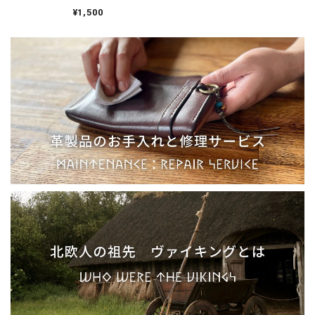
ク elder futhark／フ
ォント ヴァイキング
¥1,500
北欧 Viking