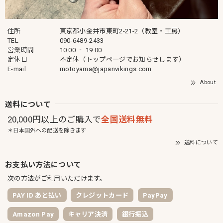
住所
東京都小金井市東町2-21-2（教室・工房）
TEL
090-6489-2433
営業時間
10:00 ‐ 19:00
定休日
不定休（トップページでお知らせします）
E-mail
motoyama@japanvikings.com
About
送料について
20,000円以上のご購入で
全国送料無料
＊日本国外への配送を除きます
送料について
お支払い方法について
次の方法がご利用いただけます。
PAY ID あと払い
クレジットカード
PayPay
Amazon Pay
キャリア決済
銀行振込