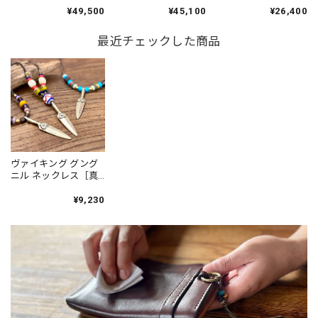
色］Shoulder Bag［3
ネックレス［シルバ
［シルバー925］
¥49,500
¥45,100
¥26,400
colors］／本革 レザ
ー925］［20世紀 チ
［19-20世紀 イタリア
ー 革鞄 ヴァイキング
ェコ アンティークビ
チェコ アンティーク
北欧 Leather Viking
最近チェックした商品
ーズ］Viking Thor's
ビーズ］Viking
Hammer Mjöllnir
Valkyrie
Necklace［Sterling
Necklace［Sterling
Silver］／北欧 アクセ
Silver］／アクセサリ
サリー Jewelry
ー 北欧 Jewelry
ヴァイキング グング
ニル ネックレス［真
鍮］［アンティーク
ビーズ］Viking
¥9,230
Gungnir
Necklace［Brass］／
北欧 アクセサリー
Jewelry