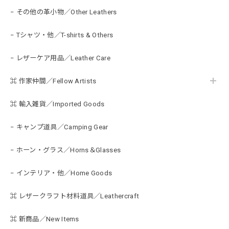
− その他の革小物／Other Leathers
− Tシャツ・他／T-shirts & Others
− レザーケア用品／Leather Care
⌘ 作家仲間／Fellow Artists
⌘ 輸入雑貨／Imported Goods
− キャンプ道具／Camping Gear
− ホーン・グラス／Horns＆Glasses
− インテリア・他／Home Goods
⌘ レザークラフト材料道具／Leathercraft
⌘ 新商品／New Items