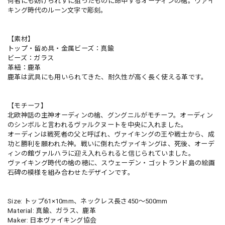
何者にも妨げられずに狙ったものに命中するオーディンの槍。ヴァイ
キング時代のルーン文字で彫刻。
【素材】
トップ・留め具・金属ビーズ：真鍮
ビーズ：ガラス
革紐：鹿革
鹿革は武具にも用いられてきた、耐久性が高く長く使える革です。
【モチーフ】
北欧神話の主神オーディンの槍、グングニルがモチーフ。オーディン
のシンボルと言われるヴァルクヌートを中央に入れました。
オーディンは戦死者の父と呼ばれ、ヴァイキングの王や戦士から、成
功と勝利を願われた神。戦いに倒れたヴァイキングは、死後、オーデ
ィンの館ヴァルハラに迎え入れられると信じられていました。
ヴァイキング時代の槍の穂に、スウェーデン・ゴットランド島の絵画
石碑の模様を組み合わせたデザインです。
Size: トップ61×10mm、ネックレス長さ450〜500mm
Material: 真鍮、ガラス、鹿革
Maker: 日本ヴァイキング協会