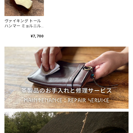
ヴァイキング トール
ハンマー ミョルニル
ペンダント［真鍮］
鹿革紐付 チェーン変
¥7,700
更可 Viking Thor's
Hammer Mjöllnir
Pendant［Brass］／
北欧 アクセサリー
Jewelry