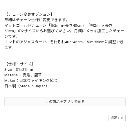
【チェーン変更オプション】
革紐はチェーン仕様に変更できます。
マットゴールドチェーン「幅2mm×長さ40cm」「幅2mm×長さ
50cm」の2サイズからお選びください。丹銅にメッキ加工したチェー
ンです。
エンドのアジャスターで、それぞれ40〜45cm、50〜55cmに調整でき
ます。
【仕様・サイズ】
Size：31×27mm
Material：真鍮、鹿革
Maker：日本ヴァイキング協会
日本製（Made in Japan）
この商品をアプリで見る
通報する