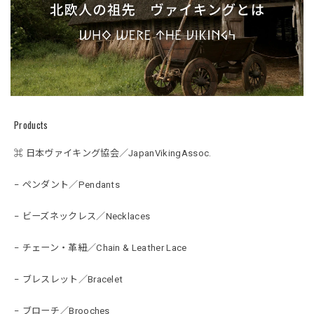
Products
⌘ 日本ヴァイキング協会／JapanVikingAssoc.
− ペンダント／Pendants
− ビーズネックレス／Necklaces
− チェーン・革紐／Chain & Leather Lace
− ブレスレット／Bracelet
− ブローチ／Brooches