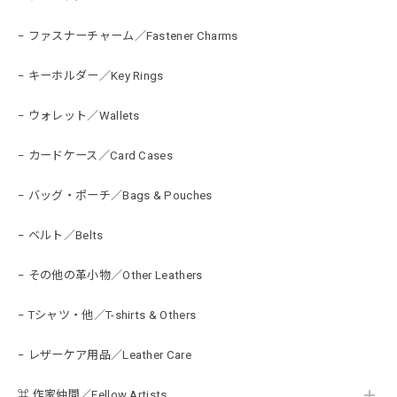
− ファスナーチャーム／Fastener Charms
− キーホルダー／Key Rings
− ウォレット／Wallets
− カードケース／Card Cases
− バッグ・ポーチ／Bags & Pouches
− ベルト／Belts
− その他の革小物／Other Leathers
− Tシャツ・他／T-shirts & Others
− レザーケア用品／Leather Care
⌘ 作家仲間／Fellow Artists