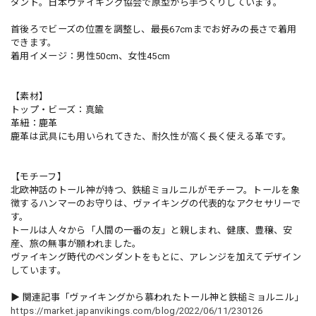
ダント。日本ヴァイキング協会で原型から手づくりしています。
首後ろでビーズの位置を調整し、最長67cmまでお好みの長さで着用
できます。
着用イメージ：男性50cm、女性45cm
【素材】
トップ・ビーズ：真鍮
革紐：鹿革
鹿革は武具にも用いられてきた、耐久性が高く長く使える革です。
【モチーフ】
北欧神話のトール神が持つ、鉄槌ミョルニルがモチーフ。トールを象
徴するハンマーのお守りは、ヴァイキングの代表的なアクセサリーで
す。
トールは人々から「人間の一番の友」と親しまれ、健康、豊穣、安
産、旅の無事が願われました。
ヴァイキング時代のペンダントをもとに、アレンジを加えてデザイン
しています。
▶︎ 関連記事「ヴァイキングから慕われたトール神と鉄槌ミョルニル」
https://market.japanvikings.com/blog/2022/06/11/230126