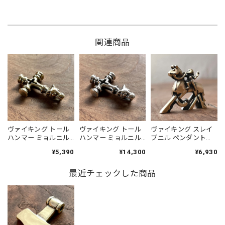
関連商品
ヴァイキング トール
ヴァイキング トール
ヴァイキング スレイ
ハンマー ミョルニル
ハンマー ミョルニル
プニル ペンダント
ペンダント［真鍮］
ペンダント［シルバ
［真鍮］鹿革紐付 チ
¥5,390
¥14,300
¥6,930
鹿革紐付 チェーン変
ー925］鹿革紐付
ェーン変更可 Viking
更可 Viking Thor's
Viking Thor's Hammer
Sleipnir
Hammer Mjöllnir
最近チェックした商品
Mjöllnir
Pendant［Brass］／
Pendant［Brass］／
Pendant［Sterling
ヴァルハラ 北欧 アク
北欧 アクセサリー
Silver］／北欧 アクセ
セサリー Jewelry
Jewelry
サリー Jewelry